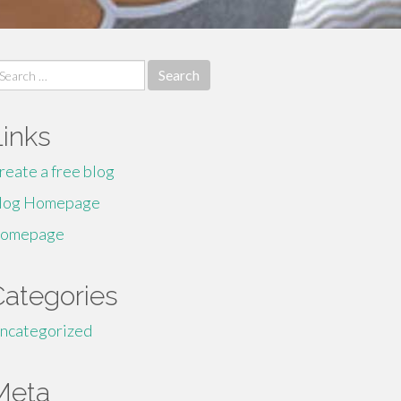
earch
r:
Links
reate a free blog
log Homepage
omepage
Categories
ncategorized
Meta