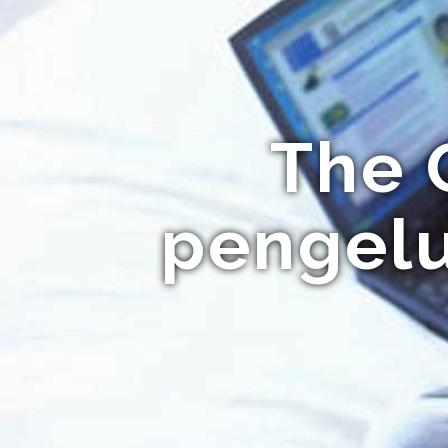
The 
pengelu