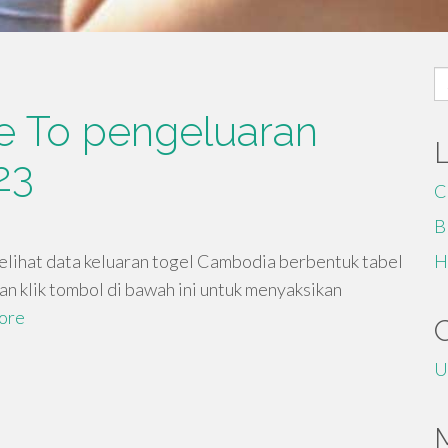
S
fo
e To pengeluaran
23
C
B
elihat data keluaran togel Cambodia berbentuk tabel
H
an klik tombol di bawah ini untuk menyaksikan
ore
U